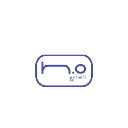
مقدمي الرعاية الصحية لدمج الرعاية النفسية ضمن خطة العلاج
الشاملة، مما يضمن تلبية الاحتياجات البدنية والنفسية للمرضى في آن
واحد.
لماذا تختار د. حسين عمر للطب
النفسي التواصلي والاستشاري في
أبوظبي؟
خبرة واسعة:
يتمتع
د. حسين عمر
بأكثر من 20 عامًا من الخبرة
في تقديم خدمات الطب النفسي التواصلي والاستشاري في
كل من المملكة المتحدة والإمارات.
رعاية شاملة وتعاونية:
يعمل جنبًا إلى جنب مع المتخصصين
الطبيين الآخرين لتقديم أفضل رعاية صحية بدنية ونفسية.
تشخيص وعلاج متخصص:
يقدم علاجات نفسية مبنية على الأدلة
العلمية، مصممة خصيصًا لتلبية الاحتياجات الفريدة لكل مريض.
خدمة رحيمة ومهنية:
يوفر نهجًا يركز على المريض، مع مراعاة