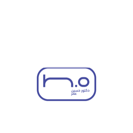
إدارة الأدوية
– وصف أدوية مثل مضادات الاكتئاب أو المنشطات
عند الحاجة لعلاج اضطرابات مثل الاكتئاب أو القلق أو ADHD.
توجيه الأهل
– تقديم استراتيجيات للأهل لدعم صحة طفلهم
النفسية في المنزل والمدرسة.
الرعاية المتكاملة
– التعاون مع المدارس والأطباء ومقدمي
الرعاية لضمان أفضل دعم ممكن للطفل.
لماذا تختار د. حسين عمر لعلاج
الأطفال والمراهقين في
أبوظبي؟
خبرة تفوق 20 عامًا
في علاج المشكلات النفسية لدى الأطفال
والمراهقين.
رعاية شخصية متخصصة
– نهج يركّز على الطفل والأسرة لتلبية
احتياجات كل حالة.
مقاربة متعددة التخصصات
– تعاون مع المدارس والمختصين